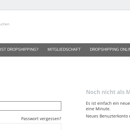
IST DROPSHIPPING?
MITGLIEDSCHAFT
DROPSHIPPING ONL
Noch nicht als M
Es ist einfach ein neu
eine Minute.
Neues Benuzterkonto r
Passwort vergessen?