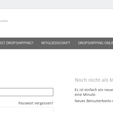
IST DROPSHIPPING?
MITGLIEDSCHAFT
DROPSHIPPING ONL
Noch nicht als M
Es ist einfach ein neu
eine Minute.
Neues Benuzterkonto r
Passwort vergessen?