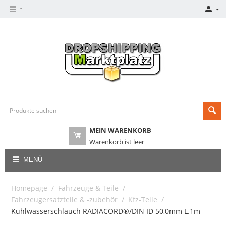
MEIN WARENKORB
Warenkorb ist leer
MENÜ
Homepage
/
Fahrzeuge & Teile
/
Fahrzeugersatzteile & -zubehör
/
Kfz-Teile
/
Kühlwasserschlauch RADIACORD®/DIN ID 50,0mm L.1m