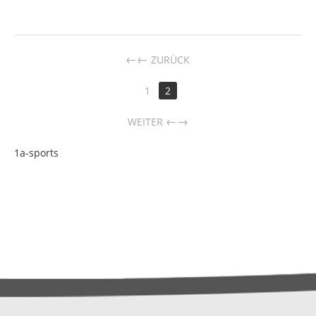
←
ZURÜCK
1
2
→
WEITER
1a-sports