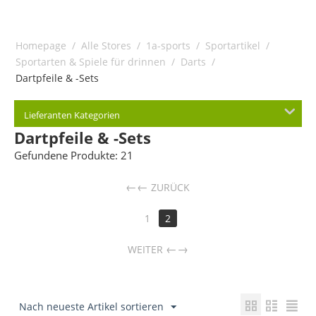
Homepage
/
Alle Stores
/
1a-sports
/
Sportartikel
/
Sportarten & Spiele für drinnen
/
Darts
/
Dartpfeile & -Sets
Lieferanten Kategorien
Dartpfeile & -Sets
Gefundene Produkte: 21
←
ZURÜCK
1
2
→
WEITER
Nach neueste Artikel sortieren