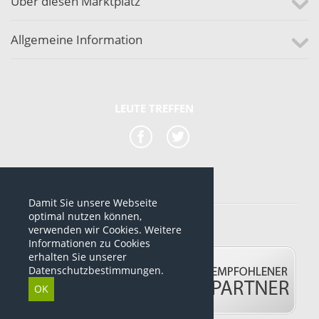
Über diesen Marktplatz
Allgemeine Information
LEUTE TREFFEN
Damit Sie unsere Webseite
*alle Preise sind netto Preise
optimal nutzen können,
verwenden wir Cookies. Weitere
© 2012-2026 www.dropshipping-marktplatz.de
Informationen zu Cookies
erhalten Sie unserer
Datenschutzbestimmungen.
OK