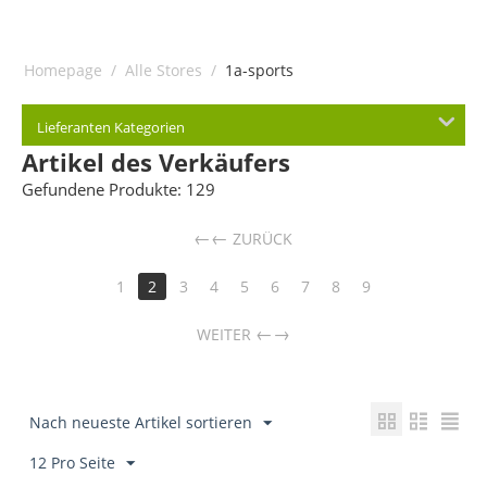
Homepage
/
Alle Stores
/
1a-sports
Lieferanten Kategorien
Artikel des Verkäufers
Gefundene Produkte: 129
←
ZURÜCK
1
2
3
4
5
6
7
8
9
→
WEITER
Nach neueste Artikel sortieren
12 Pro Seite