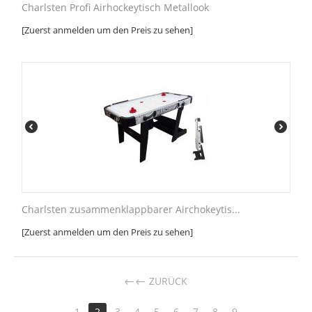
Charlsten Profi Airhockeytisch Metallook
[Zuerst anmelden um den Preis zu sehen]
Charlsten zusammenklappbarer Airchokeytis...
[Zuerst anmelden um den Preis zu sehen]
←
ZURÜCK
1
2
3
4
5
6
7
8
9