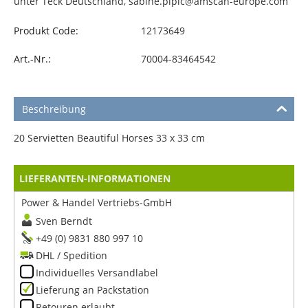
unter Teck Deutschland, sabine.pipic@amscan-europe.com
Produkt Code:
12173649
Art.-Nr.:
70004-83464542
Beschreibung
20 Servietten Beautiful Horses 33 x 33 cm
LIEFERANTEN-INFORMATIONEN
Power & Handel Vertriebs-GmbH
Sven Berndt
+49 (0) 9831 880 997 10
DHL / Spedition
Individuelles Versandlabel
Lieferung an Packstation
Retouren erlaubt