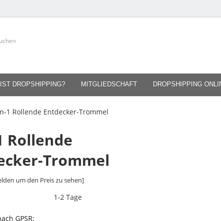
IST DROPSHIPPING?
MITGLIEDSCHAFT
DROPSHIPPING ONL
in-1 Rollende Entdecker-Trommel
1 Rollende
ecker-Trommel
lden um den Preis zu sehen]
1-2 Tage
 nach GPSR: