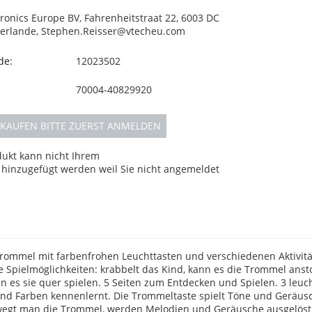
ronics Europe BV, Fahrenheitstraat 22, 6003 DC
erlande, Stephen.Reisser@vtecheu.com
de:
12023502
70004-40829920
KAUFEN BITTE ZUERST ANMELDEN
dukt kann nicht Ihrem
hinzugefügt werden weil Sie nicht angemeldet
Trommel mit farbenfrohen Leuchttasten und verschiedenen Aktivitä
e Spielmöglichkeiten: krabbelt das Kind, kann es die Trommel ans
nn es sie quer spielen. 5 Seiten zum Entdecken und Spielen. 3 leu
 und Farben kennenlernt. Die Trommeltaste spielt Töne und Geräus
ewegt man die Trommel, werden Melodien und Geräusche ausgelöst