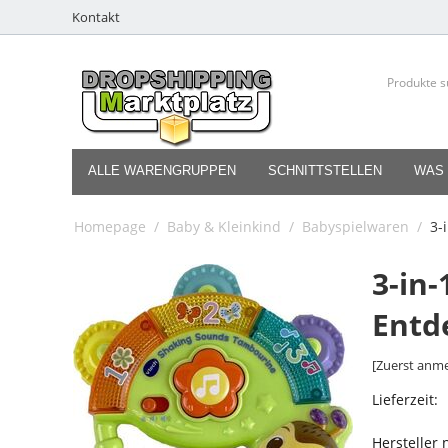
Kontakt
ALLE WARENGRUPPEN
SCHNITTSTELLEN
WAS 
Homepage
/
Baby & Kleinkind
/
Babyspielwaren
/
3-
3-in-
Entd
[Zuerst anme
Lieferzeit:
Hersteller