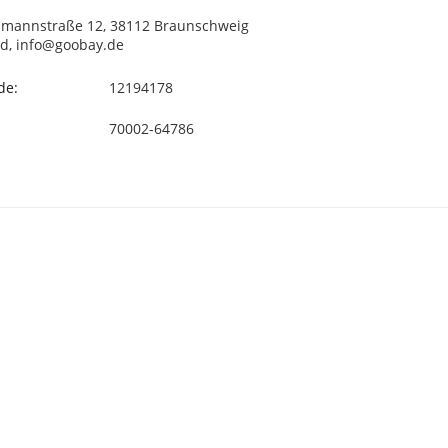
llmannstraße 12, 38112 Braunschweig
d, info@goobay.de
de:
12194178
70002-64786