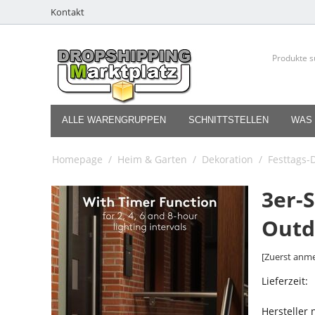
Kontakt
ALLE WARENGRUPPEN
SCHNITTSTELLEN
WAS 
Homepage
/
Heim & Garten
/
Dekoration
/
Festtags-
3er-
Outd
[Zuerst anme
Lieferzeit:
Hersteller