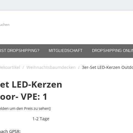
IST DROPSHIPPING?
MITGLIEDSCHAFT
DROPSHIPPING ONL
Dekoartikel
/
Weihnachtsbaumdecken
/
3er-Set LED-Kerzen Outdo
Set LED-Kerzen
oor- VPE: 1
lden um den Preis zu sehen]
1-2 Tage
 nach GPSR: