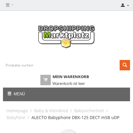
MEIN WARENKORB
Warenkorb ist leer
MENÜ
Homepage
/
Baby & Kleinkind
/
Babysicherheit
/
Babyfone
/
ALECTO Babyphone DBX-125 DECT mSB uDP