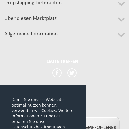
Dropshipping Lieferanten
Über diesen Marktplatz
Allgemeine Information
LEUTE TREFFEN
Damit Sie unsere Webseite
*alle Preise sind netto Preise
optimal nutzen können,
verwenden wir Cookies. Weitere
© 2012-2026 www.dropshipping-marktplatz.de
Informationen zu Cookies
erhalten Sie unserer
Datenschutzbestimmungen.