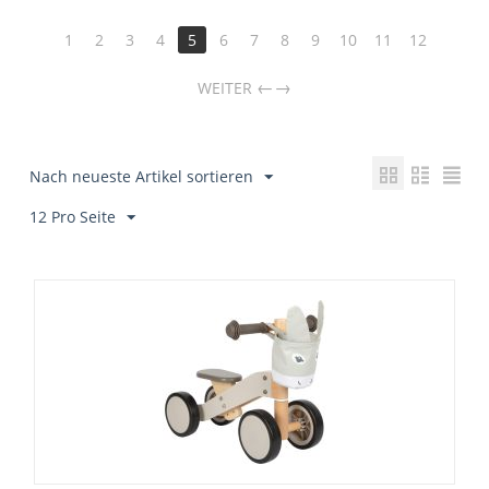
1
2
3
4
5
6
7
8
9
10
11
12
→
WEITER
Nach neueste Artikel sortieren
12 Pro Seite