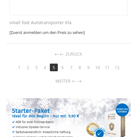
small foot Autotransporter Kla
[Zuerst anmelden um den Preis zu sehen]
←
ZURÜCK
1
2
3
4
5
6
7
8
9
10
11
12
→
WEITER