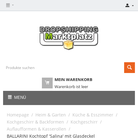
MEIN WARENKORB
Warenkorb ist leer
MENÜ
Homepage
/
Heim & Garten
/
Küche & Esszimmer
/
Kochgeschirr & Backformen
/
Kochgeschirr
/
Auflaufformen & Kasserollen
/
BALLARINI Kochtopf 'Salina' mit Glasdeckel