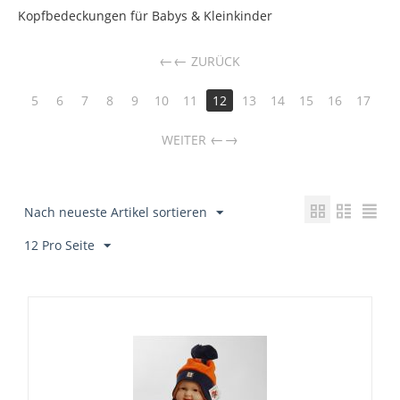
Kopfbedeckungen für Babys & Kleinkinder
←
ZURÜCK
5
6
7
8
9
10
11
12
13
14
15
16
17
→
WEITER
Nach neueste Artikel sortieren
12 Pro Seite