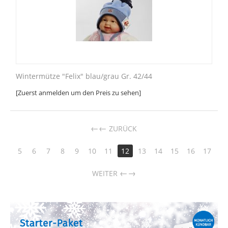
Wintermütze "Felix" blau/grau Gr. 42/44
[Zuerst anmelden um den Preis zu sehen]
←
ZURÜCK
5
6
7
8
9
10
11
12
13
14
15
16
17
→
WEITER