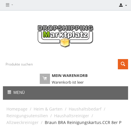
MEIN WARENKORB
Warenkorb ist leer
MENÜ
Homepage
/
Heim & Garten
/
Haushaltsbedarf
/
Reinigungsutensilien
/
Haushaltsreiniger
/
Allzweckreiniger
/
Braun BRA Reinigungskartus.CCR 8er P