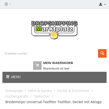
MEIN WARENKORB
Warenkorb ist leer
MENÜ
Homepage
/
Heim & Garten
/
Küche & Esszimmer
/
Küchengeräte
/
Teekocher
/
Bredemeijer Universal-Teefilter Teefilter, Deckel mit Ablage