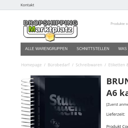
Kontakt
ALLE WARENGRUPPEN
SCHNITTSTELLEN
WAS 
Homepage
/
Bürobedarf
/
Schreibwaren
/
Etiketten
BRUN
A6 ka
[Zuerst anme
Lieferzeit:
Produkt Co