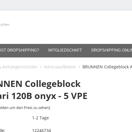
IST DROPSHIPPING?
MITGLIEDSCHAFT
DROPSHIPPING ONL
 & Anhängerschilder
/
Adressaufkleber
/
BRUNNEN Collegeblock A6
NEN Collegeblock
ri 120B onyx - 5 VPE
lden um den Preis zu sehen]
1-2 Tage
de:
12246734