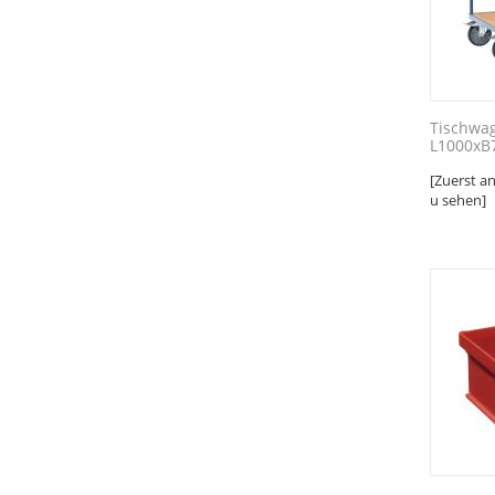
Tischwa
L1000xB
[Zuerst a
u sehen]