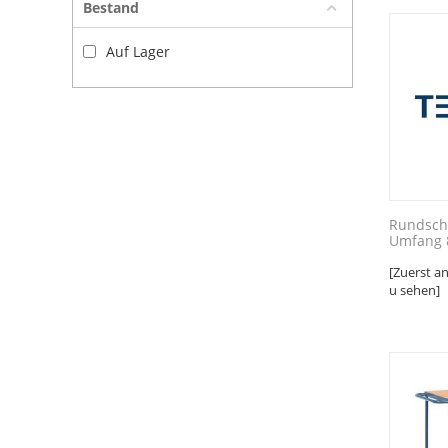
Bestand
Auf Lager
Rundsch
Umfang 
[Zuerst a
u sehen]