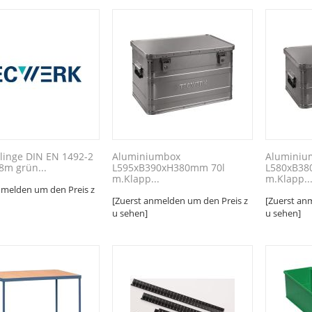
linge DIN EN 1492-2
Aluminiumbox
Aluminiu
8m grün...
L595xB390xH380mm 70l
L580xB38
m.Klapp...
m.Klapp..
nmelden um den Preis z
[Zuerst anmelden um den Preis z
[Zuerst an
u sehen]
u sehen]