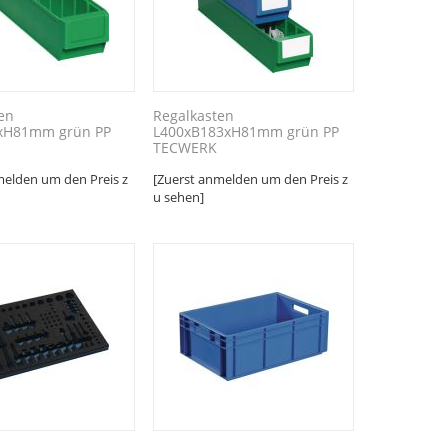
en
Regalkasten
xH81mm grün PP
L400xB183xH81mm grün PP
TECWERK
melden um den Preis z
[Zuerst anmelden um den Preis z
u sehen]