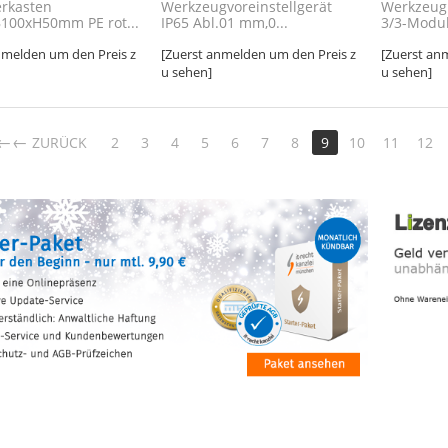
erkasten
Werkzeugvoreinstellgerät
Werkzeug
B100xH50mm PE rot...
IP65 Abl.01 mm,0...
3/3-Modul
nmelden um den Preis z
[Zuerst anmelden um den Preis z
[Zuerst an
u sehen]
u sehen]
←
ZURÜCK
2
3
4
5
6
7
8
9
10
11
12