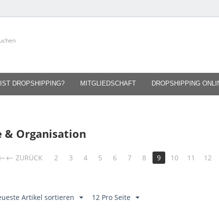
IST DROPSHIPPING?
MITGLIEDSCHAFT
DROPSHIPPING ONL
e & Organisation
←
ZURÜCK
2
3
4
5
6
7
8
9
10
11
12
ueste Artikel sortieren
12 Pro Seite