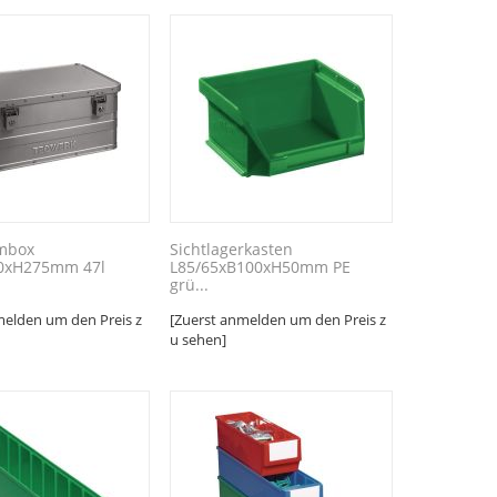
mbox
Sichtlagerkasten
0xH275mm 47l
L85/65xB100xH50mm PE
.
grü...
melden um den Preis z
[Zuerst anmelden um den Preis z
u sehen]