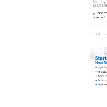
Sichtlag
L85/65x
[Zuerst a
u sehen]
1 - 8