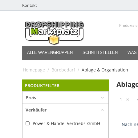
Kontakt
ALLE WARENGRUPPEN
SCHNITTSTELLEN
WAS 
Homepage
/
Bürobedarf
/
Ablage & Organisation
Ablag
PRODUKTFILTER
Preis
1 - 8
Verkäufer
Power & Handel Vertriebs-GmbH
Nach ne