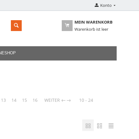
Konto
MEIN WARENKORB
Warenkorb ist leer
INESHOP
→
13
14
15
16
WEITER
10 - 24