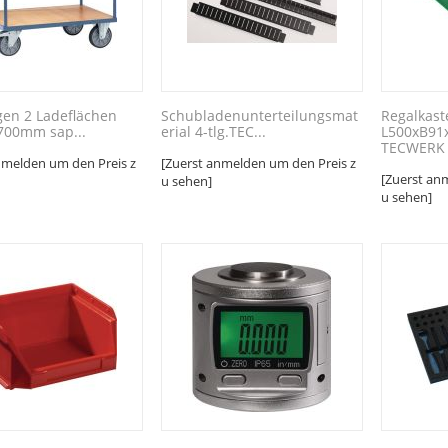
gen 2 Ladeflächen
Schubladenunterteilungsmat
Regalkast
700mm sap...
erial 4-tlg.TEC...
L500xB91
TECWERK
nmelden um den Preis z
[Zuerst anmelden um den Preis z
[Zuerst an
u sehen]
u sehen]