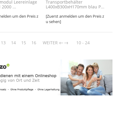
modul Leereinlage
Transportbehälter
 2000 ...
L400xB300xH170mm blau P...
melden um den Preis z
[Zuerst anmelden um den Preis z
u sehen]
→
13
14
15
16
WEITER
10 - 24