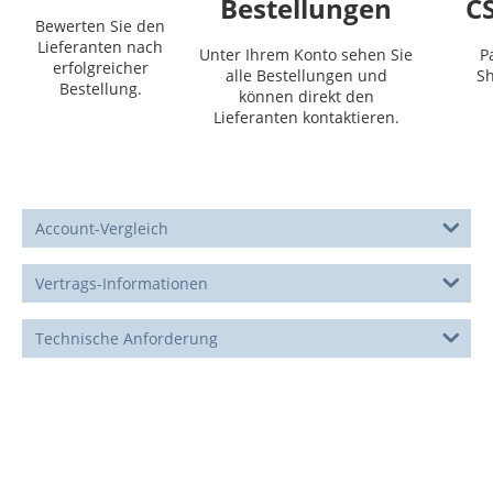
Bestellungen
C
Bewerten Sie den
Lieferanten nach
Unter Ihrem Konto sehen Sie
P
erfolgreicher
alle Bestellungen und
S
Bestellung.
können direkt den
Lieferanten kontaktieren.
Account-Vergleich
Vertrags-Informationen
Technische Anforderung