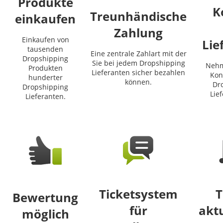
Produkte
K
Treunhändische
einkaufen
Zahlung
Einkaufen von
Lie
tausenden
Eine zentrale Zahlart mit der
Dropshipping
Sie bei jedem Dropshipping
Nehm
Produkten
Lieferanten sicher bezahlen
Kon
hunderter
können.
Dr
Dropshipping
Lie
Lieferanten.
Ticketsystem
T
Bewertung
für
aktu
möglich