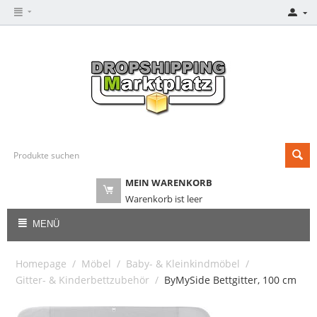
MEIN WARENKORB
Warenkorb ist leer
MENÜ
Homepage
/
Möbel
/
Baby- & Kleinkindmöbel
/
Gitter- & Kinderbettzubehör
/
ByMySide Bettgitter, 100 cm