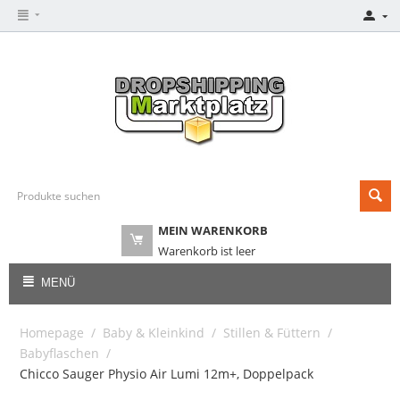
MEIN WARENKORB
Warenkorb ist leer
MENÜ
Homepage
/
Baby & Kleinkind
/
Stillen & Füttern
/
Babyflaschen
/
Chicco Sauger Physio Air Lumi 12m+, Doppelpack