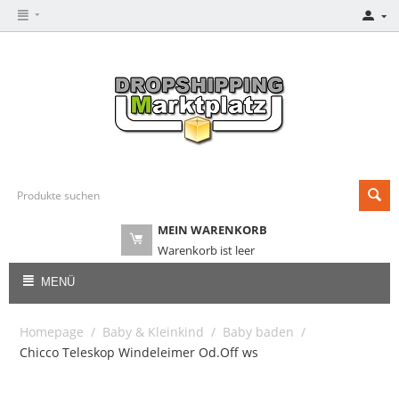
MEIN WARENKORB
Warenkorb ist leer
MENÜ
Homepage
/
Baby & Kleinkind
/
Baby baden
/
Chicco Teleskop Windeleimer Od.Off ws