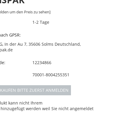
lden um den Preis zu sehen]
1-2 Tage
 nach GPSR:
G, In der Au 7, 35606 Solms Deutschland,
pak.de
de:
12234866
70001-8004255351
KAUFEN BITTE ZUERST ANMELDEN
dukt kann nicht Ihrem
hinzugefügt werden weil Sie nicht angemeldet