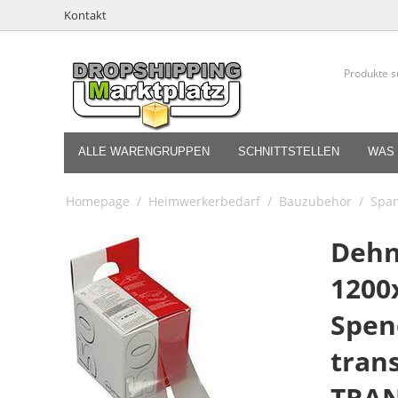
Kontakt
ALLE WARENGRUPPEN
SCHNITTSTELLEN
WAS 
Homepage
/
Heimwerkerbedarf
/
Bauzubehör
/
Spa
Deh
120
Spen
tran
TRA