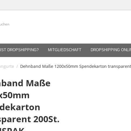
IST DROPSHIPPING?
MITGLIEDSCHAFT
DROPSHIPPING ONL
nngurte
/
Dehnband Maße 1200x50mm Spendekarton transparent
nband Maße
0x50mm
dekarton
sparent 200St.
NSPAK