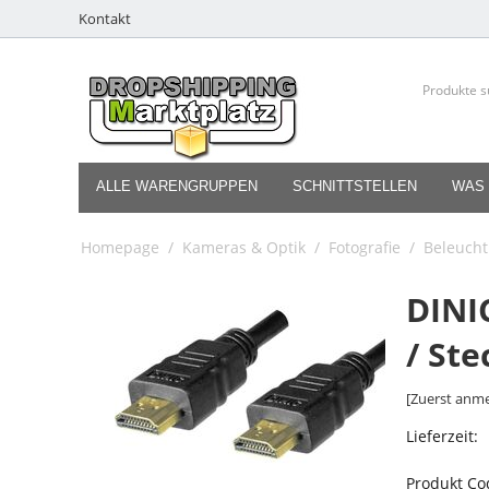
Kontakt
ALLE WARENGRUPPEN
SCHNITTSTELLEN
WAS 
Homepage
/
Kameras & Optik
/
Fotografie
/
Beleucht
DINI
/ Ste
[Zuerst anme
Lieferzeit:
Produkt Co