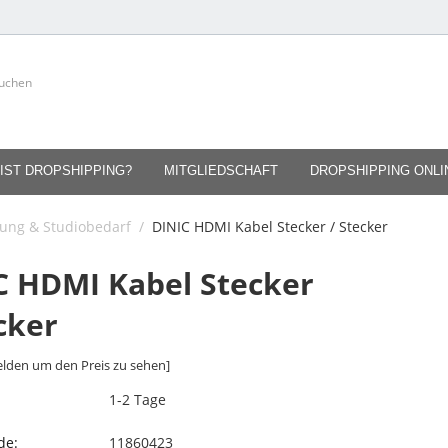
IST DROPSHIPPING?
MITGLIEDSCHAFT
DROPSHIPPING ONL
ung & Studiobedarf
/
DINIC HDMI Kabel Stecker / Stecker
C HDMI Kabel Stecker
cker
lden um den Preis zu sehen]
1-2 Tage
de:
11860423