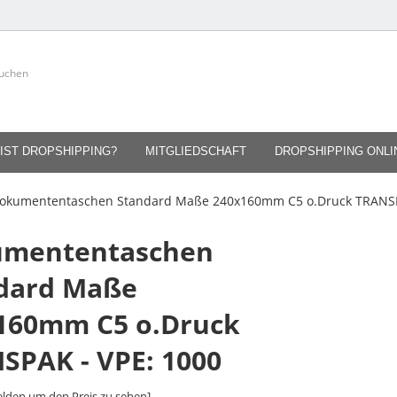
IST DROPSHIPPING?
MITGLIEDSCHAFT
DROPSHIPPING ONL
okumententaschen Standard Maße 240x160mm C5 o.Druck TRANSP
mententaschen
dard Maße
160mm C5 o.Druck
SPAK - VPE: 1000
lden um den Preis zu sehen]