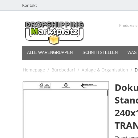
Kontakt
ALLE WARENGRUPPEN
SCHNITTSTELLEN
WAS 
Homepage
/
Bürobedarf
/
Ablage & Organisation
/
D
Doku
Stan
240x
TRAN
[Zuerst anme