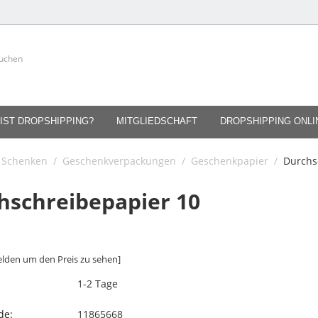
IST DROPSHIPPING?
MITGLIEDSCHAFT
DROPSHIPPING ONL
Schenken
/
Geschenkverpackungen
/
Geschenkpapier
/
Durchs
hschreibepapier 10
lden um den Preis zu sehen]
1-2 Tage
de:
11865668