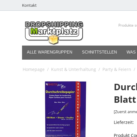
Kontakt
ALLE WARENGRUPPEN
SCHNITTSTELLEN
WAS 
Homepage
/
Kunst & Unterhaltung
/
Party & Feiern
/
Durc
Blatt
[Zuerst anme
Lieferzeit:
Produkt Co