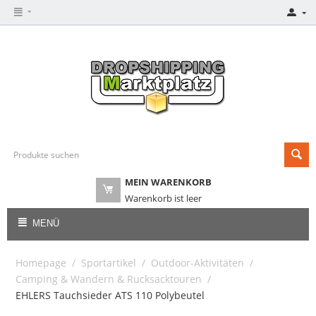
MEIN WARENKORB
Warenkorb ist leer
MENÜ
Homepage
/
Sportartikel
/
Outdoor-Aktivitäten
/
Camping & Wandern & Rucksacktouren
/
EHLERS Tauchsieder ATS 110 Polybeutel