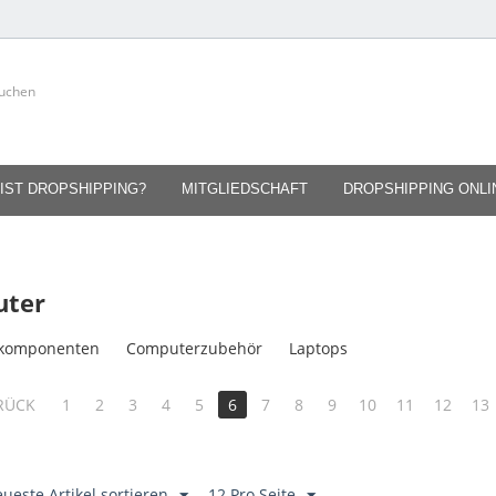
IST DROPSHIPPING?
MITGLIEDSCHAFT
DROPSHIPPING ONL
ter
komponenten
Computerzubehör
Laptops
RÜCK
1
2
3
4
5
6
7
8
9
10
11
12
13
ueste Artikel sortieren
12 Pro Seite