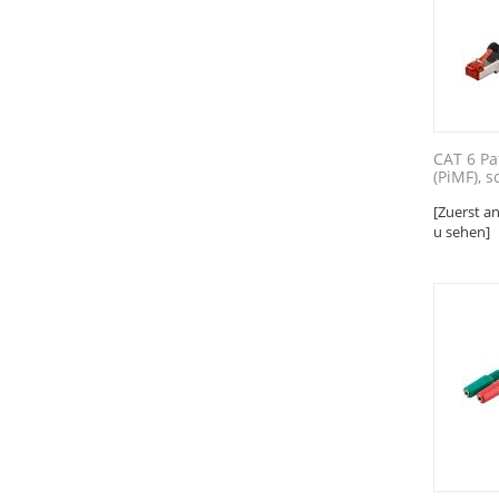
CAT 6 Pa
(PiMF), s
[Zuerst a
u sehen]