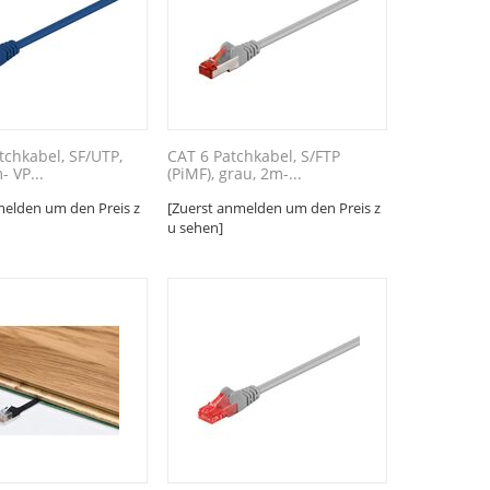
tchkabel, SF/UTP,
CAT 6 Patchkabel, S/FTP
- VP...
(PiMF), grau, 2m-...
melden um den Preis z
[Zuerst anmelden um den Preis z
u sehen]