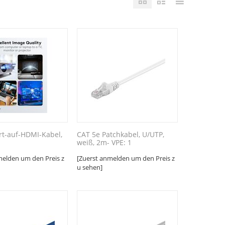
rt-auf-HDMI-Kabel,
CAT 5e Patchkabel, U/UTP,
1
weiß, 2m- VPE: 1
melden um den Preis z
[Zuerst anmelden um den Preis z
u sehen]