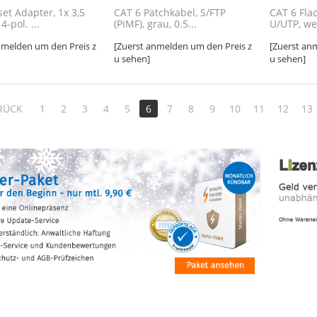
et Adapter, 1x 3,5
CAT 6 Patchkabel, S/FTP
CAT 6 Fla
-pol. ...
(PiMF), grau, 0.5...
U/UTP, wei
nmelden um den Preis z
[Zuerst anmelden um den Preis z
[Zuerst an
u sehen]
u sehen]
RÜCK
1
2
3
4
5
6
7
8
9
10
11
12
13