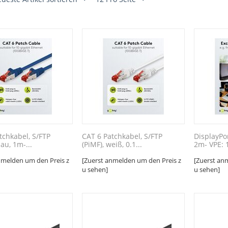
tchkabel, S/FTP
CAT 6 Patchkabel, S/FTP
DisplayPo
lau, 1m-...
(PiMF), weiß, 0.1...
2m- VPE: 
nmelden um den Preis z
[Zuerst anmelden um den Preis z
[Zuerst an
u sehen]
u sehen]