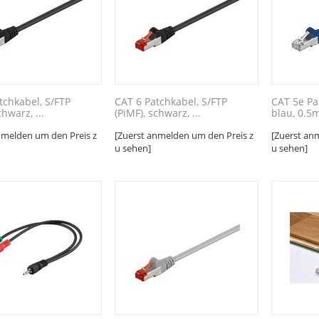
tchkabel, S/FTP
CAT 6 Patchkabel, S/FTP
CAT 5e Pa
chwarz, ...
(PiMF), schwarz, ...
blau, 0.5m
nmelden um den Preis z
[Zuerst anmelden um den Preis z
[Zuerst an
u sehen]
u sehen]