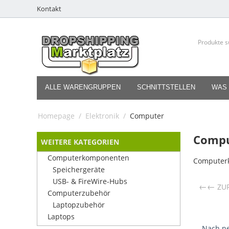
Kontakt
ALLE WARENGRUPPEN
SCHNITTSTELLEN
WAS 
Homepage
/
Elektronik
/
Computer
Compu
WEITERE KATEGORIEN
Computerkomponenten
Computer
Speichergeräte
USB- & FireWire-Hubs
←
ZU
Computerzubehör
Laptopzubehör
Laptops
Nach ne