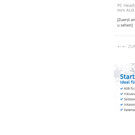
PC Heads
mm AUX 4
[Zuerst a
u sehen]
←
ZU