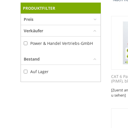
PRODUKTFILTER
Preis
Verkäufer
Power & Handel Vertriebs-GmbH
Bestand
Auf Lager
CAT 6 Pa
(PiMF), b
[Zuerst a
u sehen]