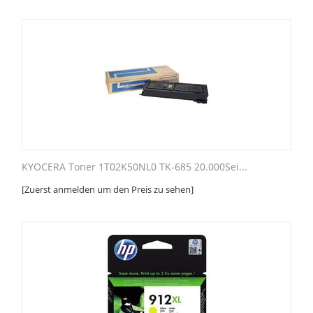
KYOCERA Toner 1T02K50NL0 TK-685 20.000Sei...
[Zuerst anmelden um den Preis zu sehen]