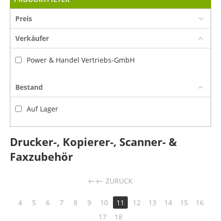
Preis
Verkäufer
Power & Handel Vertriebs-GmbH
Bestand
Auf Lager
Drucker-, Kopierer-, Scanner- &
Faxzubehör
←
ZURÜCK
4
5
6
7
8
9
10
11
12
13
14
15
16
17
18