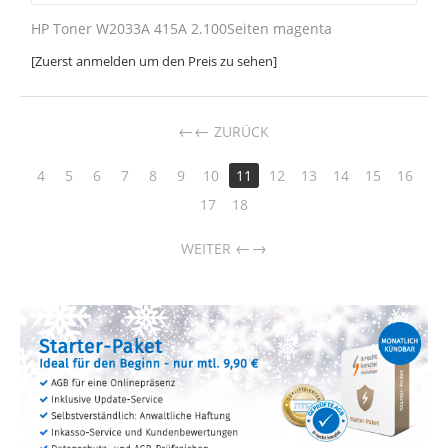
HP Toner W2033A 415A 2.100Seiten magenta
[Zuerst anmelden um den Preis zu sehen]
←
ZURÜCK
4
5
6
7
8
9
10
11
12
13
14
15
16
17
18
→
WEITER