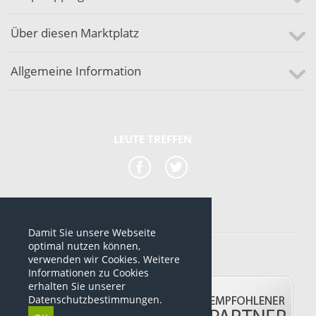
Über diesen Marktplatz
Allgemeine Information
LEUTE TREFFEN
Damit Sie unsere Webseite
*alle Preise sind netto Preise
optimal nutzen können,
verwenden wir Cookies. Weitere
© 2012-2026 www.dropshipping-marktplatz.de
Informationen zu Cookies
erhalten Sie unserer
Datenschutzbestimmungen.