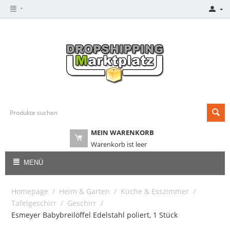
MEIN WARENKORB
Warenkorb ist leer
MENÜ
Homepage
/
Heim & Garten
/
Küche & Esszimmer
/
Tafelgeschirr
/
Geschirr
/
Esmeyer Babybreilöffel Edelstahl poliert, 1 Stück