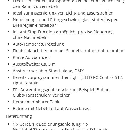
Produziert feinen, transparenten Nebel ohne gleichzeitig
den Raum zu vernebeln
Ideal zur Inszenierung von Licht- und Laserstrahlen
Nebelmenge und Lüftergeschwindigkeit stufenlos per
Drehregler einstellbar
Instant-Stop-Funktion ermöglicht präzise Steuerung
ohne Nachnebeln
Auto-Temperaturregelung
Fluidschlauch bequem per Schnellverbinder abnehmbar
Kurze Aufwärmzeit
Ausstoßweite: Ca. 3 m
Ansteuerbar über Stand-alone; DMX
Bereits vorprogrammiert bei Light´J; LED PC-Control 512;
Light Captain
Für Anwendungsgebiete wie zum Beispiel: Bühne;
Clubs/Tanzschulen; Verleiher
Herausnehmbarer Tank
Betrieb mit Nebelfluid auf Wasserbasis
Lieferumfang
1 x Gerät, 1 x Bedienungsanleitung, 1 x
Netzkabel/Stromkabel, 1 x Behälter, 1 x Schlauch