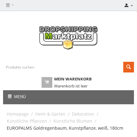
MEIN WARENKORB
Warenkorb ist leer
MENÜ
Homepage
/
Heim & Garten
/
Dekoration
/
Künstliche Pflanzen
/
Künstliche Blumen
/
EUROPALMS Goldregenbaum, Kunstpflanze, weiß, 180cm