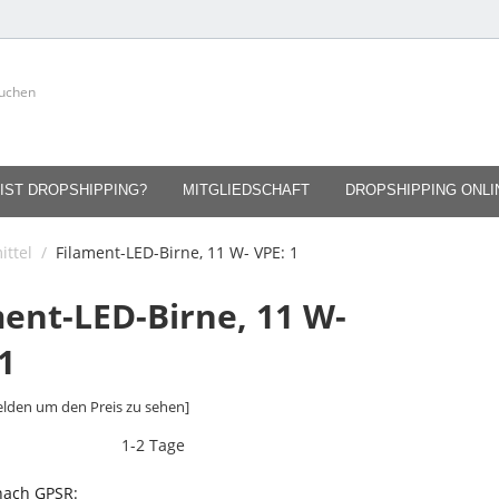
IST DROPSHIPPING?
MITGLIEDSCHAFT
DROPSHIPPING ONL
ittel
/
Filament-LED-Birne, 11 W- VPE: 1
ment-LED-Birne, 11 W-
1
lden um den Preis zu sehen]
1-2 Tage
 nach GPSR: