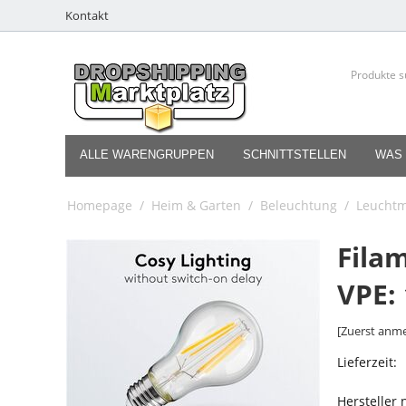
Kontakt
ALLE WARENGRUPPEN
SCHNITTSTELLEN
WAS 
Homepage
/
Heim & Garten
/
Beleuchtung
/
Leuchtm
Fila
VPE: 
[Zuerst anme
Lieferzeit:
Hersteller