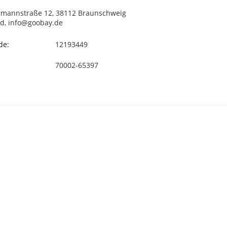
llmannstraße 12, 38112 Braunschweig
d, info@goobay.de
de:
12193449
70002-65397