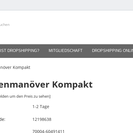
IST DROPSHIPPING?
MITGLIEDSCHAFT
DROPSHIPPING ONL
anöver Kompakt
tenmanöver Kompakt
lden um den Preis zu sehen]
1-2 Tage
de:
12198638
70004-60491411