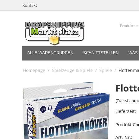
Kontakt
ALLE WARENGRUPPEN
SCHNITTSTELLEN
WAS 
Homepage
/
Spielzeuge & Spiele
/
Spiele
/
Flottenm
Flot
[Zuerst anme
Lieferzeit:
Produkt Co
Art.-Nr.: