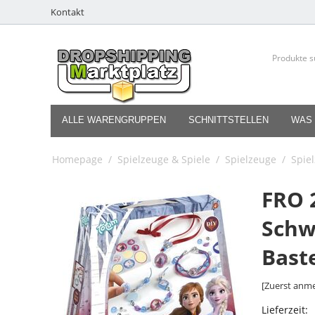
Kontakt
ALLE WARENGRUPPEN
SCHNITTSTELLEN
WAS 
Homepage
/
Spielzeuge & Spiele
/
Spielzeuge
/
Spie
FRO 
Schw
Bast
[Zuerst anme
Lieferzeit: