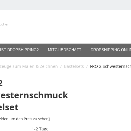
IST DROPSHIPPING?
MITGLIEDSCHAFT
DROPSHIPPING ONL
lzeuge zum Malen & Zeichnen
/
Bastelsets
/
FRO 2 Schwesternsc
2
esternschmuck
elset
lden um den Preis zu sehen]
1-2 Tage