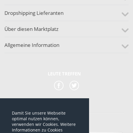
Dropshipping Lieferanten
Über diesen Marktplatz
Allgemeine Information
LEUTE TREFFEN
Damit Sie unsere Webseite
*alle Preise sind netto Preise
optimal nutzen können,
verwenden wir Cookies. Weitere
© 2012-2026 www.dropshipping-marktplatz.de
Informationen zu Cookies