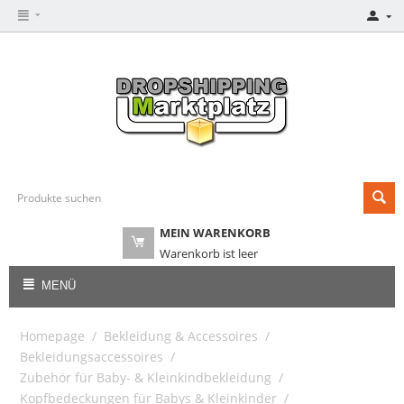
MEIN WARENKORB
Warenkorb ist leer
MENÜ
Homepage
/
Bekleidung & Accessoires
/
Bekleidungsaccessoires
/
Zubehör für Baby- & Kleinkindbekleidung
/
Kopfbedeckungen für Babys & Kleinkinder
/