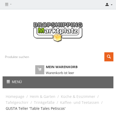
MEIN WARENKORB
Warenkorb ist leer
MENÜ
Homepage
/
Heim & Garten
/
Küche & Esszimmer
/
Tafelgeschirr
/
Trinkgefäße
/
Kaffee- und Teetassen
/
GUSTA Teller 'Table Tales Petiscos'