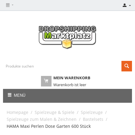
MEIN WARENKORB
Warenkorb ist leer
MENÜ
Homepage
/
Spielzeuge & Spiele
/
Spielzeuge
/
Spielzeuge zum Malen & Zeichnen
/
Bastelsets
/
HAMA Maxi Perlen Dose Garten 600 Stück