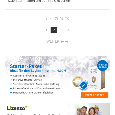
[Zuerst anmelden um den Preis zu sehen]
←
ZURÜCK
1
2
3
4
→
WEITER