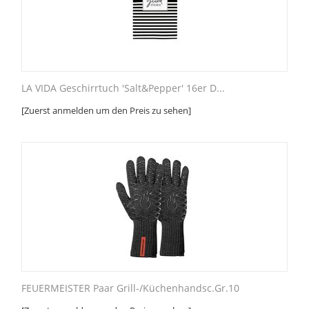
LA VIDA Geschirrtuch 'Salt&Pepper' 16er D...
[Zuerst anmelden um den Preis zu sehen]
FEUERMEISTER Paar Grill-/Küchenhandsc.Gr.10