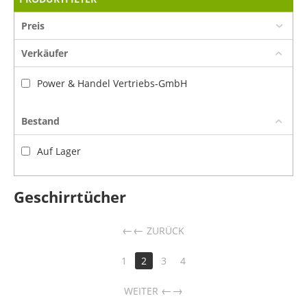
Preis
Verkäufer
Power & Handel Vertriebs-GmbH
Bestand
Auf Lager
Geschirrtücher
←
ZURÜCK
1
2
3
4
→
WEITER