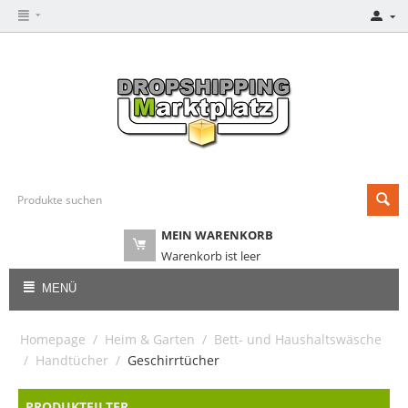
MEIN WARENKORB
Warenkorb ist leer
MENÜ
Homepage
/
Heim & Garten
/
Bett- und Haushaltswäsche
/
Handtücher
/
Geschirrtücher
PRODUKTFILTER