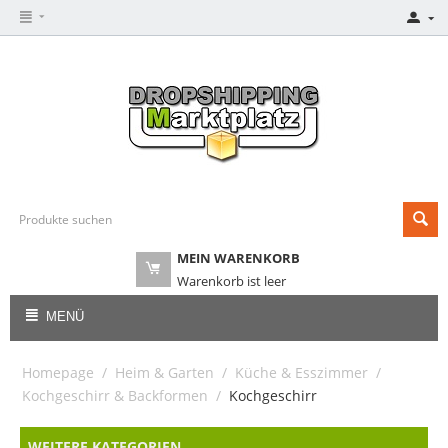
MEIN WARENKORB
Warenkorb ist leer
MENÜ
Homepage
/
Heim & Garten
/
Küche & Esszimmer
/
Kochgeschirr & Backformen
/
Kochgeschirr
WEITERE KATEGORIEN