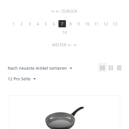
←
ZURÜCK
1
2
3
4
5
6
7
8
9
10
11
12
13
14
→
WEITER
Nach neueste Artikel sortieren
12 Pro Seite