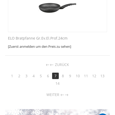
ELO Bratpfanne Gr.Ev.El.Prof.24cm
[Zuerst anmelden um den Preis zu sehen]
←
ZURÜCK
1
2
3
4
5
6
7
8
9
10
11
12
13
14
→
WEITER