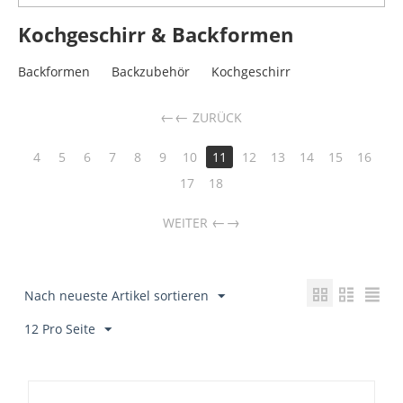
Kochgeschirr & Backformen
Backformen
Backzubehör
Kochgeschirr
←
ZURÜCK
4
5
6
7
8
9
10
11
12
13
14
15
16
17
18
→
WEITER
Nach neueste Artikel sortieren
12 Pro Seite