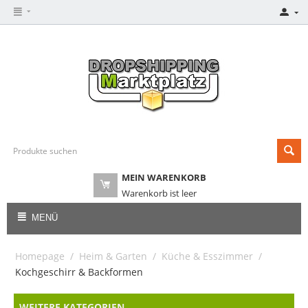
MEIN WARENKORB
Warenkorb ist leer
MENÜ
Homepage
/
Heim & Garten
/
Küche & Esszimmer
/
Kochgeschirr & Backformen
WEITERE KATEGORIEN