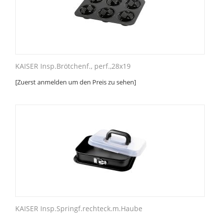
KAISER Insp.Brötchenf., perf.,28x19
[Zuerst anmelden um den Preis zu sehen]
KAISER Insp.Springf.rechteck.m.Haube