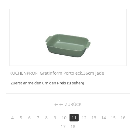
KÜCHENPROFI Gratinform Porto eck.36cm jade
[Zuerst anmelden um den Preis zu sehen]
←
ZURÜCK
4
5
6
7
8
9
10
11
12
13
14
15
16
17
18