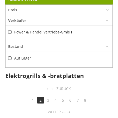
Preis
Verkäufer
Power & Handel Vertriebs-GmbH
Bestand
Auf Lager
Elektrogrills & -bratplatten
←
ZURÜCK
1
2
3
4
5
6
7
8
→
WEITER