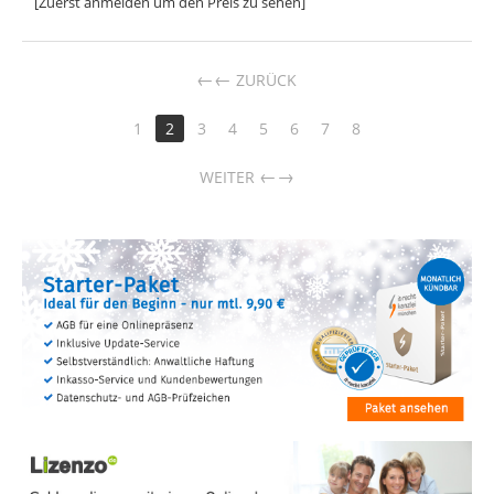
[Zuerst anmelden um den Preis zu sehen]
←
ZURÜCK
1
2
3
4
5
6
7
8
→
WEITER