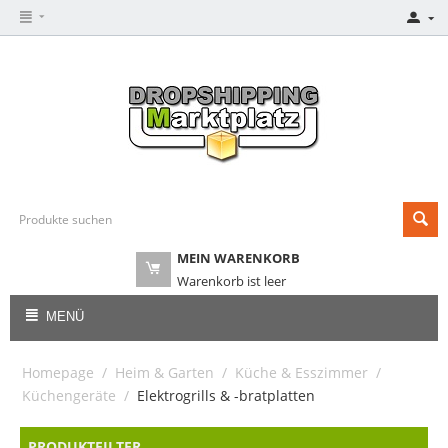
MEIN WARENKORB
Warenkorb ist leer
MENÜ
Homepage
/
Heim & Garten
/
Küche & Esszimmer
/
Küchengeräte
/
Elektrogrills & -bratplatten
PRODUKTFILTER