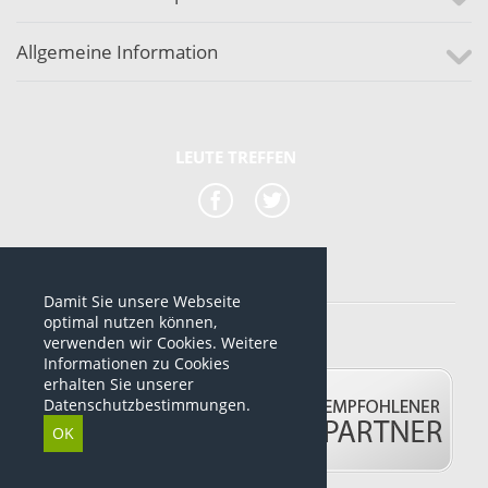
Allgemeine Information
LEUTE TREFFEN
Damit Sie unsere Webseite
*alle Preise sind netto Preise
optimal nutzen können,
verwenden wir Cookies. Weitere
© 2012-2026 www.dropshipping-marktplatz.de
Informationen zu Cookies
erhalten Sie unserer
Datenschutzbestimmungen.
OK