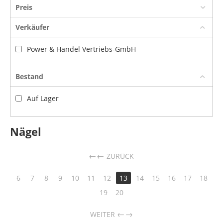
Preis
Verkäufer
Power & Handel Vertriebs-GmbH
Bestand
Auf Lager
Nägel
←
ZURÜCK
6
7
8
9
10
11
12
13
14
15
16
17
18
19
20
→
WEITER