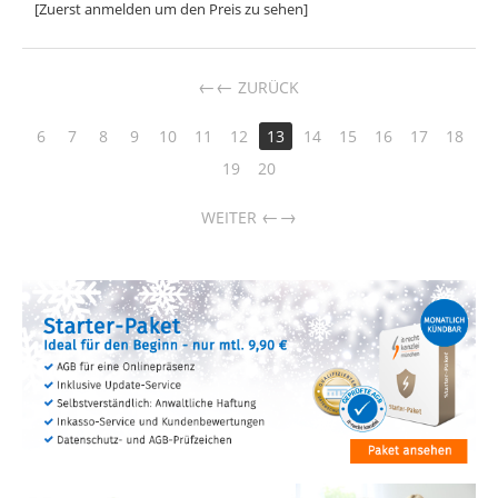
[Zuerst anmelden um den Preis zu sehen]
←
ZURÜCK
6
7
8
9
10
11
12
13
14
15
16
17
18
19
20
→
WEITER