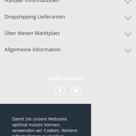
Händler Informationen
Dropshipping Lieferanten
Über diesen Marktplatz
Allgemeine Information
LEUTE TREFFEN
Damit Sie unsere Webseite
*alle Preise sind netto Preise
optimal nutzen können,
verwenden wir Cookies. Weitere
© 2012-2026 www.dropshipping-marktplatz.de