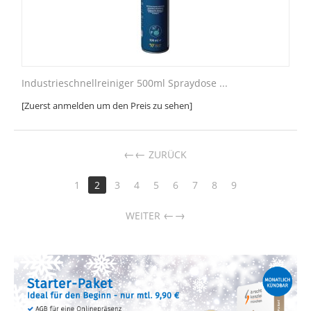
Industrieschnellreiniger 500ml Spraydose ...
[Zuerst anmelden um den Preis zu sehen]
←
ZURÜCK
1
2
3
4
5
6
7
8
9
→
WEITER