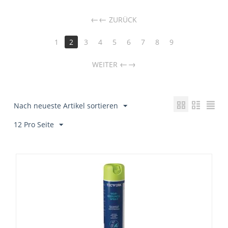
←
ZURÜCK
1
2
3
4
5
6
7
8
9
→
WEITER
Nach neueste Artikel sortieren
12 Pro Seite