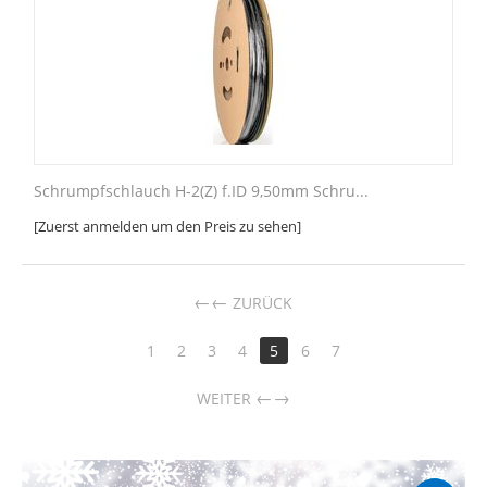
Schrumpfschlauch H-2(Z) f.ID 9,50mm Schru...
[Zuerst anmelden um den Preis zu sehen]
←
ZURÜCK
1
2
3
4
5
6
7
→
WEITER