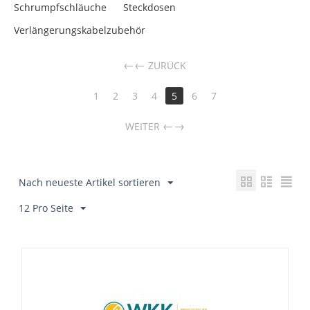
Schrumpfschläuche
Steckdosen
Verlängerungskabelzubehör
←
ZURÜCK
1
2
3
4
5
6
7
→
WEITER
Nach neueste Artikel sortieren
12 Pro Seite