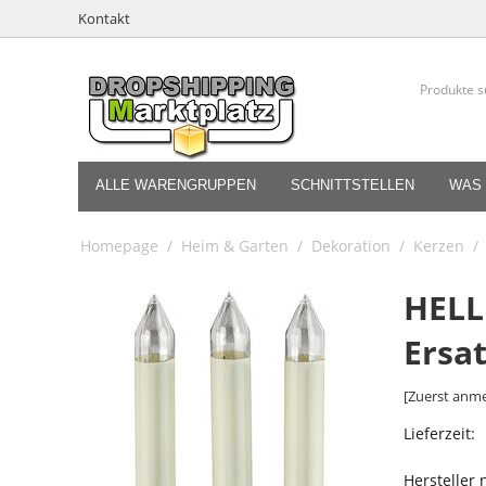
Kontakt
ALLE WARENGRUPPEN
SCHNITTSTELLEN
WAS 
Homepage
/
Heim & Garten
/
Dekoration
/
Kerzen
/
HELL
Ersat
[Zuerst anme
Lieferzeit:
Hersteller