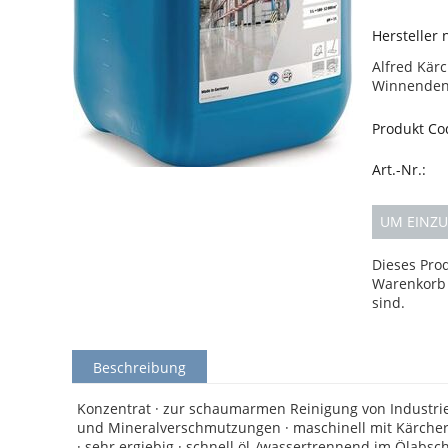
Hersteller
Alfred Kärc
Winnenden 
Produkt Co
Art.-Nr.:
UM EINZU
Dieses Pro
Warenkorb 
sind.
Beschreibung
Konzentrat · zur schaumarmen Reinigung von Industrie- 
und Mineralverschmutzungen · maschinell mit Kärche
· sehr ergiebig · schnell öl-/wassertrennend im Ölabsch