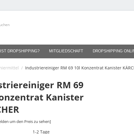
IST DROPSHIPPING?
MITGLIEDSCHAFT
DROPSHIPPING ONL
iermittel
/
Industriereiniger RM 69 10l Konzentrat Kanister KÄR
striereiniger RM 69
Konzentrat Kanister
CHER
lden um den Preis zu sehen]
1-2 Tage