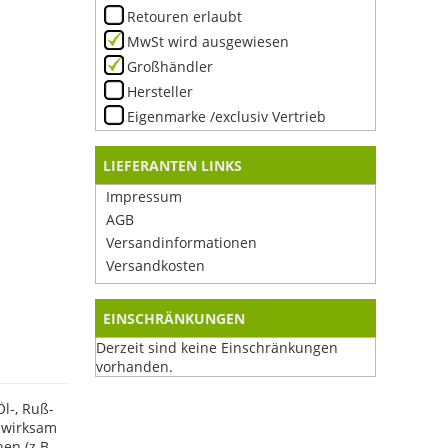
Retouren erlaubt
MwSt wird ausgewiesen
Großhändler
Hersteller
Eigenmarke /exclusiv Vertrieb
LIEFERANTEN LINKS
Impressum
AGB
Versandinformationen
Versandkosten
EINSCHRÄNKUNGEN
Derzeit sind keine Einschränkungen
vorhanden.
l-, Ruß-
 wirksam
en (z.B.