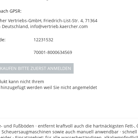
 nach GPSR:
her Vertriebs-GmbH, Friedrich-List-Str. 4, 71364
Deutschland, info@vertrieb.kaercher.com
de:
12231532
70001-8000634569
KAUFEN BITTE ZUERST ANMELDEN
dukt kann nicht Ihrem
hinzugefügt werden weil Sie nicht angemeldet
und Fußböden · entfernt kraftvoll auch die hartnäckigsten Fett-, Ö
r Scheuersaugmaschinen sowie auch manuell anwendbar · schnell
eider · Einsatzgebiet: für alle wasserbeständigen, alkaliempfindlich