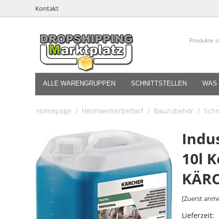
Kontakt
ALLE WARENGRUPPEN
SCHNITTSTELLEN
WAS 
Homepage
/
Heimwerkerbedarf
/
Bauzubehör
/
Schm
Indu
10l 
KÄR
[Zuerst anme
Lieferzeit: