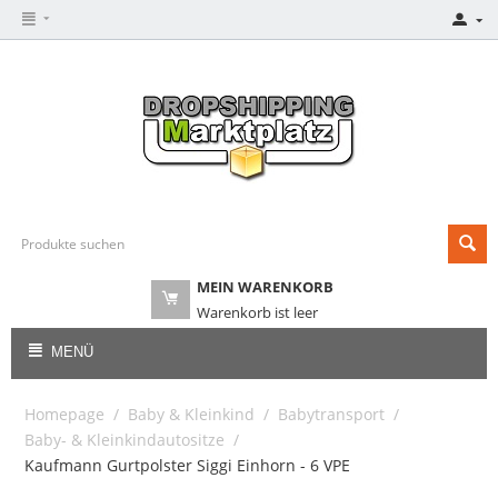
MEIN WARENKORB
Warenkorb ist leer
MENÜ
Homepage
/
Baby & Kleinkind
/
Babytransport
/
Baby- & Kleinkindautositze
/
Kaufmann Gurtpolster Siggi Einhorn - 6 VPE