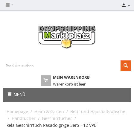
MEIN WARENKORB
Warenkorb ist leer
MENÜ
Homepage
/
Heim & Garten
/
Bett- und Haushaltswäsche
/
Handtücher
/
Geschirrtücher
/
kela Geschirrtuch Pasado gr/ge 3erS - 12 VPE