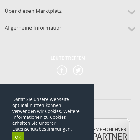
Über diesen Marktplatz
Allgemeine Information
LEUTE TREFFEN
Damit Sie unsere Webseite
*alle Preise sind netto Preise
optimal nutzen können,
verwenden wir Cookies. Weitere
© 2012-2026 www.dropshipping-marktplatz.de
Informationen zu Cookies
erhalten Sie unserer
Datenschutzbestimmungen.
OK