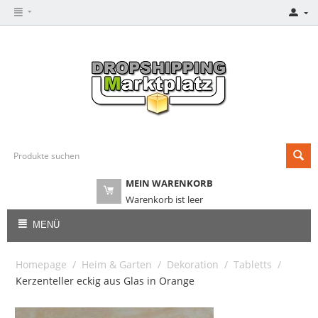
MEIN WARENKORB
Warenkorb ist leer
MENÜ
Homepage
/
Heim & Garten
/
Dekoration
/
Tabletts
/
Kerzenteller eckig aus Glas in Orange