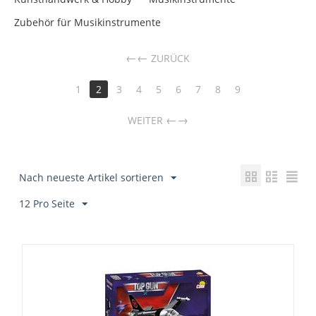
Zubehör für Musikinstrumente
←
ZURÜCK
1
2
3
4
5
6
7
8
9
→
WEITER
Nach neueste Artikel sortieren
12 Pro Seite