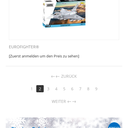
EUROFIGHTER®
[Zuerst anmelden um den Preis zu sehen]
←
ZURÜCK
1
2
3
4
5
6
7
8
9
→
WEITER