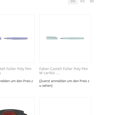
ell Füller Poly Pen
Faber-Castell Füller Poly Pen
s
M caribic ...
melden um den Preis z
[Zuerst anmelden um den Preis z
u sehen]