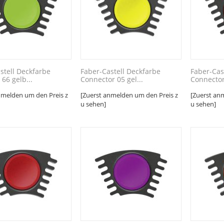
stell Deckfarbe
Faber-Castell Deckfarbe
Faber-Cas
 66 gelb...
Connector 05 gel...
Connector 
nmelden um den Preis z
[Zuerst anmelden um den Preis z
[Zuerst an
u sehen]
u sehen]