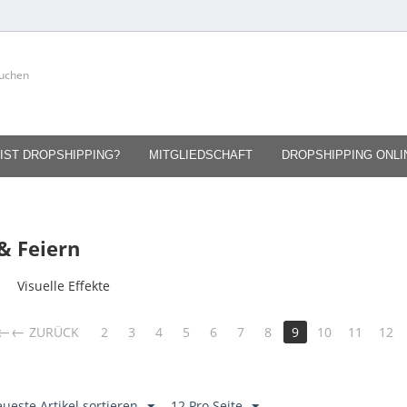
IST DROPSHIPPING?
MITGLIEDSCHAFT
DROPSHIPPING ONL
& Feiern
Visuelle Effekte
←
ZURÜCK
2
3
4
5
6
7
8
9
10
11
12
ueste Artikel sortieren
12 Pro Seite