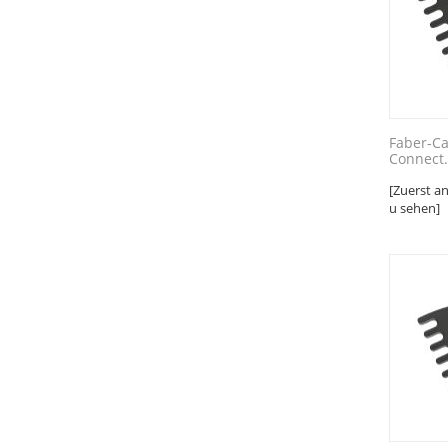
Faber-Ca
Connect.
[Zuerst a
u sehen]