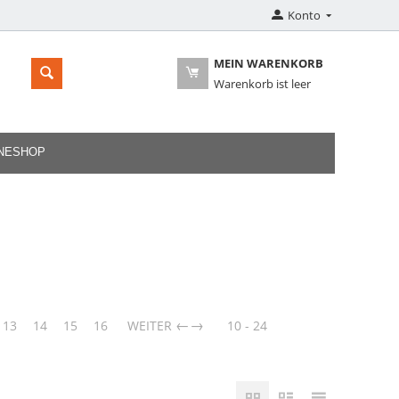
Konto
MEIN WARENKORB
Warenkorb ist leer
INESHOP
→
13
14
15
16
WEITER
10 - 24