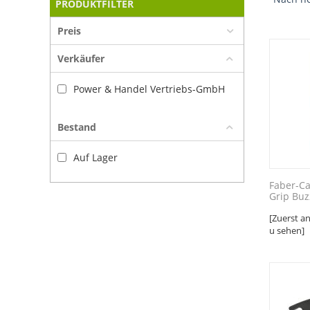
PRODUKTFILTER
Preis
Verkäufer
Power & Handel Vertriebs-GmbH
Bestand
Auf Lager
Faber-Ca
Grip Buzz
[Zuerst a
u sehen]