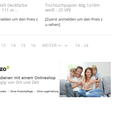
tell Deckfarbe
Tischtuchpapier 40g 1x10m
111 or...
weiß - 25 VPE
melden um den Preis z
[Zuerst anmelden um den Preis z
u sehen]
→
13
14
15
16
WEITER
10 - 24