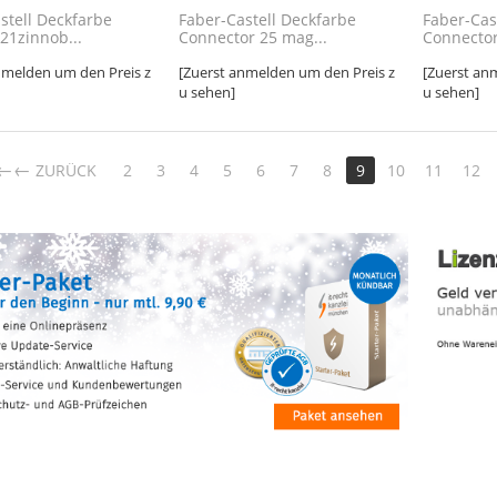
stell Deckfarbe
Faber-Castell Deckfarbe
Faber-Cas
21zinnob...
Connector 25 mag...
Connector 
nmelden um den Preis z
[Zuerst anmelden um den Preis z
[Zuerst an
u sehen]
u sehen]
←
ZURÜCK
2
3
4
5
6
7
8
9
10
11
12