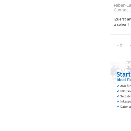
Faber-Ca
Connect.
[Zuerst a
u sehen]
1 - 8