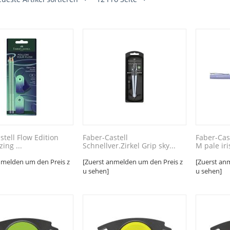
stell Flow Edition
Faber-Castell
Faber-Cast
ing ...
Schnellver.Zirkel Grip sky...
M pale iri
nmelden um den Preis z
[Zuerst anmelden um den Preis z
[Zuerst an
u sehen]
u sehen]